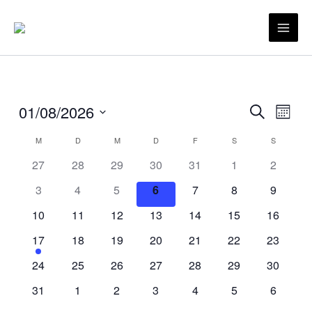
Zum
Inhalt
Mai
springen
Men
01/08/2026
Veranstaltu
Veran
Suche
Monat
Suche
Ansic
Datum
M
MONTAG
D
DIENSTAG
M
MITTWOCH
D
DONNERSTAG
F
FREITAG
S
SAMSTAG
S
SONNTA
Kalender
und
Navig
wählen.
von
Ansichten,
27
28
29
30
31
1
2
Veranstaltungen
Navigation
3
4
5
6
7
8
9
10
11
12
13
14
15
16
17
18
19
20
21
22
23
24
25
26
27
28
29
30
31
1
2
3
4
5
6