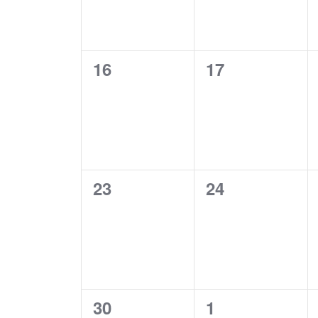
0
0
16
17
Veranstaltungen,
Veranstaltung
0
0
23
24
Veranstaltungen,
Veranstaltung
0
0
30
1