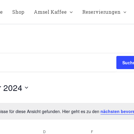
te
Shop
Amsel Kaffee
Reservierungen
Suche
 2024
sse für diese Ansicht gefunden. Hier geht es zu den
nächsten bevor
Hinweis
MITTWOCH
D
DONNERSTAG
F
FREITAG