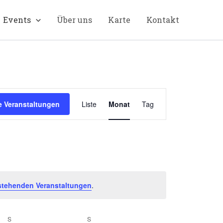
Events
Über uns
Karte
Kontakt
Veranstaltung
 Veranstaltungen
Liste
Monat
Tag
Ansichten-
Navigation
stehenden Veranstaltungen
.
S
SAMSTAG
S
SONNTAG