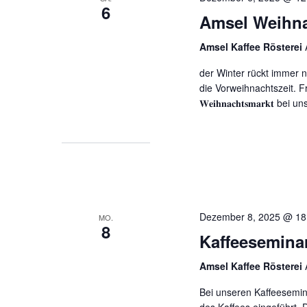
6
Amsel Weihn
Amsel Kaffee Rösterei
der Winter rückt immer 
die Vorweihnachtszeit. Fr
𝐖𝐞𝐢𝐡𝐧𝐚𝐜𝐡𝐭𝐬𝐦𝐚𝐫𝐤𝐭
Dezember 8, 2025 @ 18
MO.
8
Kaffeesemina
Amsel Kaffee Rösterei
Bei unseren Kaffeesemin