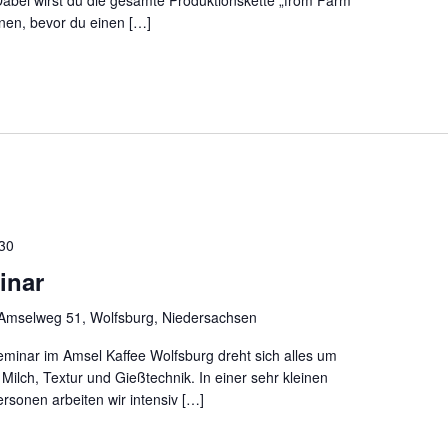
Dabei wirst du die gesamte Produktionskette „from Farm
nen, bevor du einen […]
30
inar
Amselweg 51, Wolfsburg, Niedersachsen
eminar im Amsel Kaffee Wolfsburg dreht sich alles um
ilch, Textur und Gießtechnik. In einer sehr kleinen
rsonen arbeiten wir intensiv […]