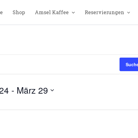
te
Shop
Amsel Kaffee
Reservierungen
Suche
024
 - 
März 29