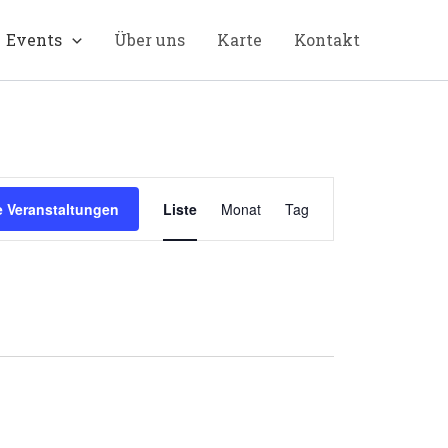
Events
Über uns
Karte
Kontakt
Veranstaltung
 Veranstaltungen
Liste
Monat
Tag
Ansichten-
Navigation