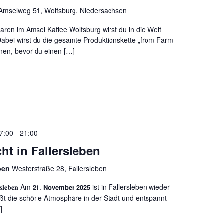
Amselweg 51, Wolfsburg, Niedersachsen
aren im Amsel Kaffee Wolfsburg wirst du in die Welt
Dabei wirst du die gesamte Produktionskette „from Farm
nen, bevor du einen […]
7:00
-
21:00
ht in Fallersleben
eben
Westerstraße 28, Fallersleben
𝐥𝐥𝐞𝐫𝐬𝐥𝐞𝐛𝐞𝐧 Am 𝟮𝟭. 𝗡𝗼𝘃𝗲𝗺𝗯𝗲𝗿 𝟮𝟬𝟮𝟱 ist in Fallersleben wieder
ßt die schöne Atmosphäre in der Stadt und entspannt
]