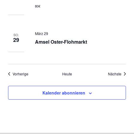
80€
März 29
SO.
29
Amsel Oster-Flohmarkt
Veranstaltungen
Veranst
Vorherige
Heute
Nächste
Kalender abonnieren