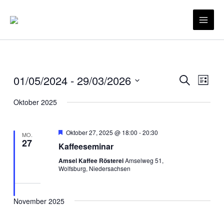
Zum
Inhalt
Mai
springen
Men
01/05/2024
 - 
29/03/2026
Veranstaltu
Veran
Suche
Liste
Suche
Ansic
Datum
Oktober 2025
und
Navig
wählen.
Ansichten,
Navigation
Hervorgehoben
Oktober 27, 2025 @ 18:00
-
20:30
MO.
27
Kaffeeseminar
Amsel Kaffee Rösterei
Amselweg 51,
Wolfsburg, Niedersachsen
November 2025