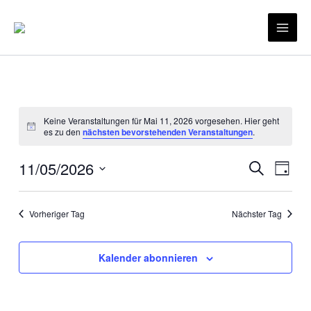
Zum
Inhalt
Mai
springen
Men
Keine Veranstaltungen für Mai 11, 2026 vorgesehen. Hier geht
Hinweis
es zu den
nächsten bevorstehenden Veranstaltungen
.
11/05/2026
Veranstaltu
Veran
Suche
Tag
Suche
Ansic
Datum
und
Navig
wählen.
Vorheriger Tag
Nächster Tag
Ansichten,
Navigation
Kalender abonnieren