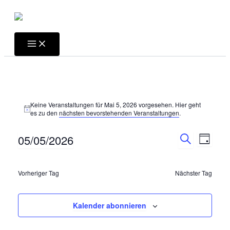
Zum
Inhalt
springen
Main
Menu
Keine Veranstaltungen für Mai 5, 2026 vorgesehen. Hier geht
Hinweis
es zu den
nächsten bevorstehenden Veranstaltungen
.
Veransta
Veran
05/05/2026
Tag
Suche
Ansic
Suche
Datum
und
Navig
wählen.
Ansichte
Vorheriger Tag
Nächster Tag
Navigati
Kalender abonnieren