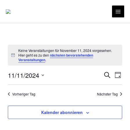
Zum
Inhalt
Mai
springen
Men
Keine Veranstaltungen für November 11, 2024 vorgesehen.
Hier geht es zu den
nächsten bevorstehenden
Hinweis
Veranstaltungen
.
11/11/2024
Veranstaltu
Veran
Suche
Tag
Suche
Ansic
Datum
und
Navig
wählen.
Vorheriger Tag
Nächster Tag
Ansichten,
Navigation
Kalender abonnieren